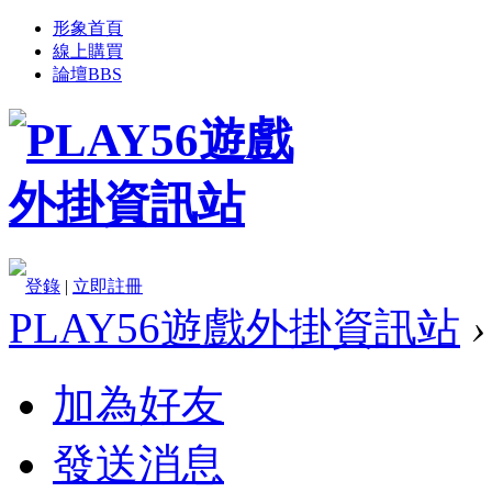
形象首頁
線上購買
論壇
BBS
登錄
|
立即註冊
PLAY56遊戲外掛資訊站
›
加為好友
發送消息