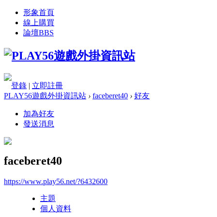
形象首頁
線上購買
論壇
BBS
登錄
|
立即註冊
PLAY56遊戲外掛資訊站
›
faceberet40
›
好友
加為好友
發送消息
faceberet40
https://www.play56.net/?6432600
主題
個人資料