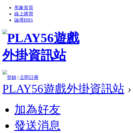
形象首頁
線上購買
論壇
BBS
登錄
|
立即註冊
PLAY56遊戲外掛資訊站
›
加為好友
發送消息