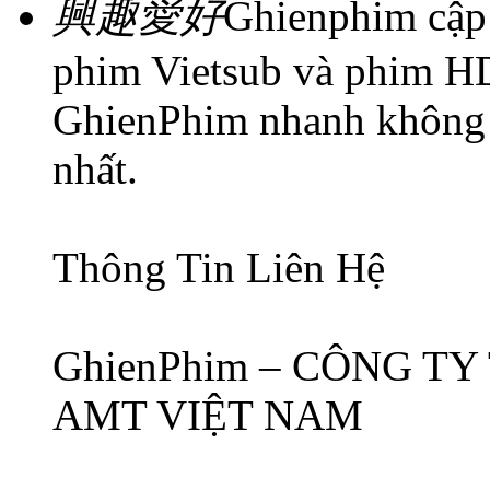
興趣愛好
Ghienphim cập
phim Vietsub và phim HD
GhienPhim nhanh không l
nhất.
Thông Tin Liên Hệ
GhienPhim – CÔNG T
AMT VIỆT NAM