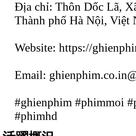
Địa chỉ: Thôn Dốc Lã, 
Thành phố Hà Nội, Việt
Website: https://ghienphi
Email:
ghienphim.co.in
#ghienphim #phimmoi #
#phimhd