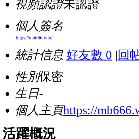
視頻認證
未認證
個人簽名
https://mb666.win/
統計信息
好友數 0
|
回帖
性別
保密
生日
-
個人主頁
https://mb666.
活躍概況