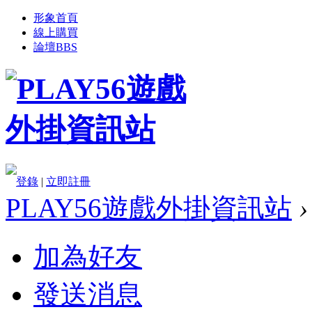
形象首頁
線上購買
論壇
BBS
登錄
|
立即註冊
PLAY56遊戲外掛資訊站
›
加為好友
發送消息