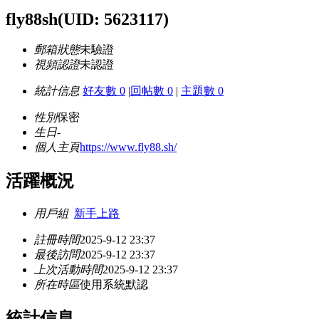
fly88sh
(UID: 5623117)
郵箱狀態
未驗證
視頻認證
未認證
統計信息
好友數 0
|
回帖數 0
|
主題數 0
性別
保密
生日
-
個人主頁
https://www.fly88.sh/
活躍概況
用戶組
新手上路
註冊時間
2025-9-12 23:37
最後訪問
2025-9-12 23:37
上次活動時間
2025-9-12 23:37
所在時區
使用系統默認
統計信息