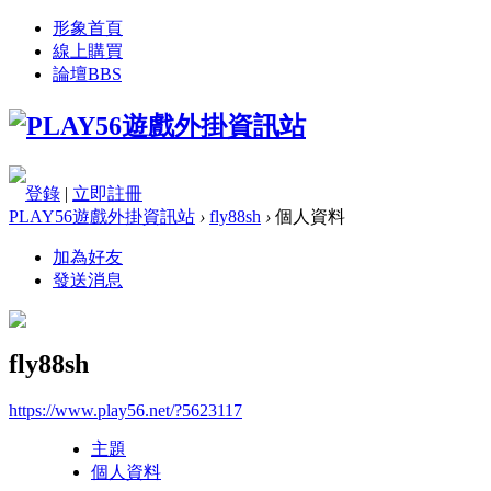
形象首頁
線上購買
論壇
BBS
登錄
|
立即註冊
PLAY56遊戲外掛資訊站
›
fly88sh
›
個人資料
加為好友
發送消息
fly88sh
https://www.play56.net/?5623117
主題
個人資料