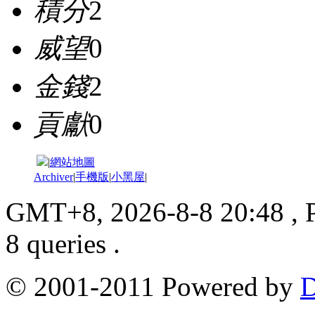
積分
2
威望
0
金錢
2
貢獻
0
|
網站地圖
Archiver
|
手機版
|
小黑屋
|
GMT+8, 2026-8-8 20:48
, 
8 queries .
© 2001-2011 Powered by
D