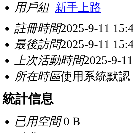
用戶組
新手上路
註冊時間
2025-9-11 15:
最後訪問
2025-9-11 15:
上次活動時間
2025-9-11
所在時區
使用系統默認
統計信息
已用空間
0 B