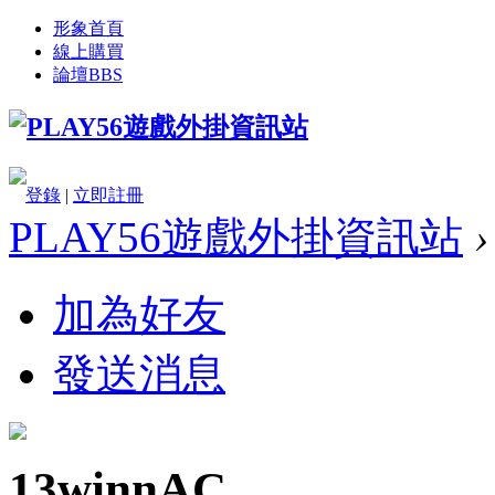
形象首頁
線上購買
論壇
BBS
登錄
|
立即註冊
PLAY56遊戲外掛資訊站
›
加為好友
發送消息
13winnAC