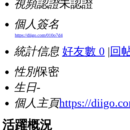
視頻認證
未認證
個人簽名
https://diigo.com/010o7d4
統計信息
好友數 0
|
回帖
性別
保密
生日
-
個人主頁
https://diigo.
活躍概況