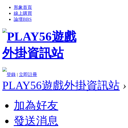
形象首頁
線上購買
論壇
BBS
登錄
|
立即註冊
PLAY56遊戲外掛資訊站
›
加為好友
發送消息