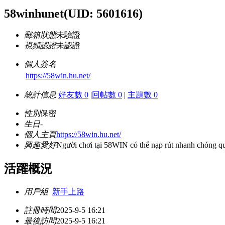
58winhunet
(UID: 5601616)
郵箱狀態
未驗證
視頻認證
未認證
個人簽名
https://58win.hu.net/
統計信息
好友數 0
|
回帖數 0
|
主題數 0
性別
保密
生日
-
個人主頁
https://58win.hu.net/
興趣愛好
Người chơi tại 58WIN có thể nạp rút nhanh chóng qua 
活躍概況
用戶組
新手上路
註冊時間
2025-9-5 16:21
最後訪問
2025-9-5 16:21