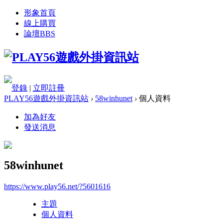
形象首頁
線上購買
論壇
BBS
登錄
|
立即註冊
PLAY56遊戲外掛資訊站
›
58winhunet
›
個人資料
加為好友
發送消息
58winhunet
https://www.play56.net/?5601616
主題
個人資料