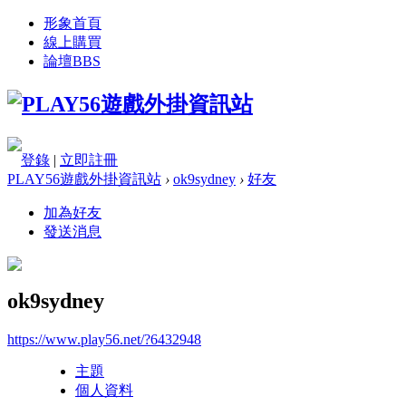
形象首頁
線上購買
論壇
BBS
登錄
|
立即註冊
PLAY56遊戲外掛資訊站
›
ok9sydney
›
好友
加為好友
發送消息
ok9sydney
https://www.play56.net/?6432948
主題
個人資料