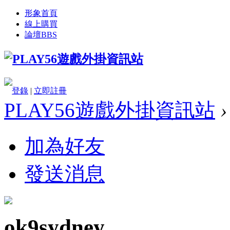
形象首頁
線上購買
論壇
BBS
登錄
|
立即註冊
PLAY56遊戲外掛資訊站
›
加為好友
發送消息
ok9sydney