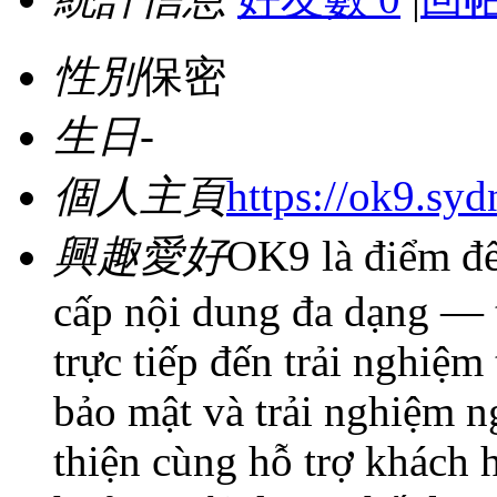
性別
保密
生日
-
個人主頁
https://ok9.syd
興趣愛好
OK9 là điểm đến
cấp nội dung đa dạng — từ
trực tiếp đến trải nghiệm
bảo mật và trải nghiệm n
thiện cùng hỗ trợ khách 