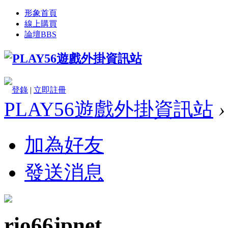
形象首頁
線上購買
論壇
BBS
登錄
|
立即註冊
PLAY56遊戲外掛資訊站
›
加為好友
發送消息
rio66jpnet