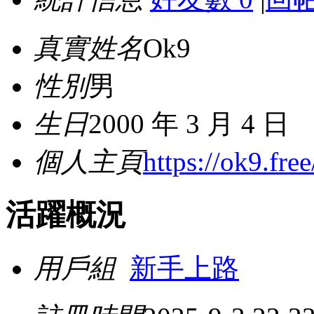
真實姓名
Ok9
性別
男
生日
2000 年 3 月 4 日
個人主頁
https://ok9.free
活躍概況
用戶組
新手上路