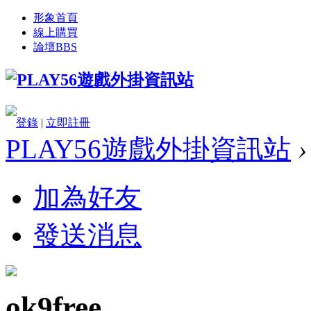
形象首頁
線上購買
論壇
BBS
登錄
|
立即註冊
PLAY56遊戲外掛資訊站
›
加為好友
發送消息
ok9free