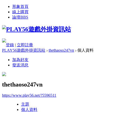
形象首頁
線上購買
論壇
BBS
登錄
|
立即註冊
PLAY56遊戲外掛資訊站
›
thethaoso247vn
›
個人資料
加為好友
發送消息
thethaoso247vn
https://www.play56.net/?5596511
主題
個人資料