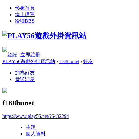
形象首頁
線上購買
論壇
BBS
登錄
|
立即註冊
PLAY56遊戲外掛資訊站
›
f168hunet
›
好友
加為好友
發送消息
f168hunet
https://www.play56.net/?6432294
主題
個人資料