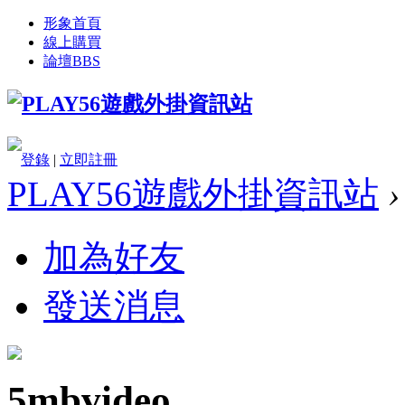
形象首頁
線上購買
論壇
BBS
登錄
|
立即註冊
PLAY56遊戲外掛資訊站
›
加為好友
發送消息
5mbvideo