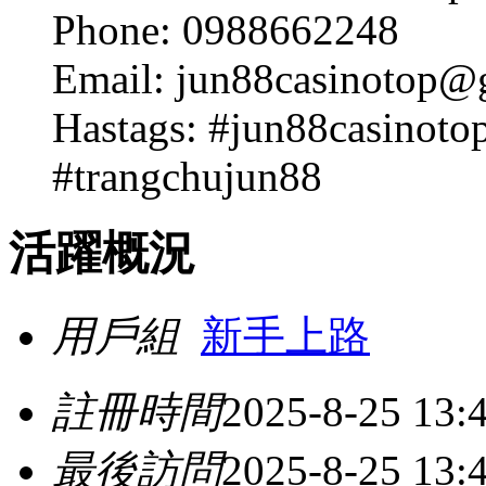
Phone: 0988662248
Email:
jun88casinotop@
Hastags: #jun88casinoto
#trangchujun88
活躍概況
用戶組
新手上路
註冊時間
2025-8-25 13:
最後訪問
2025-8-25 13: