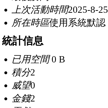
上次活動時間
2025-8-25
所在時區
使用系統默認
統計信息
已用空間
0 B
積分
2
威望
0
金錢
2