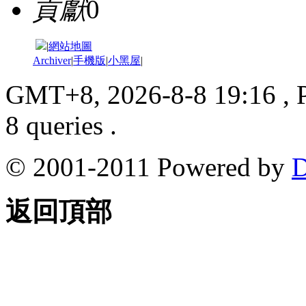
貢獻
0
|
網站地圖
Archiver
|
手機版
|
小黑屋
|
GMT+8, 2026-8-8 19:16
, 
8 queries .
© 2001-2011 Powered by
D
返回頂部