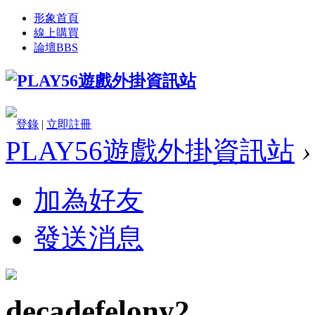
形象首頁
線上購買
論壇
BBS
登錄
|
立即註冊
PLAY56遊戲外掛資訊站
›
加為好友
發送消息
decadefelony2