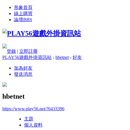
形象首頁
線上購買
論壇
BBS
登錄
|
立即註冊
PLAY56遊戲外掛資訊站
›
hbetnet
›
好友
加為好友
發送消息
hbetnet
https://www.play56.net/?6433396
主題
個人資料