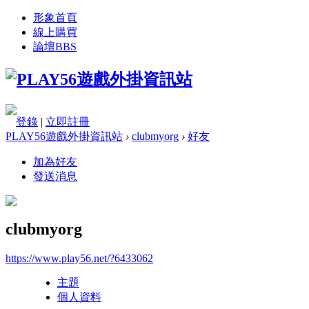
形象首頁
線上購買
論壇
BBS
登錄
|
立即註冊
PLAY56遊戲外掛資訊站
›
clubmyorg
›
好友
加為好友
發送消息
clubmyorg
https://www.play56.net/?6433062
主題
個人資料