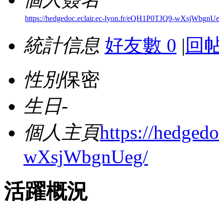
https://hedgedoc.eclair.ec-lyon.fr/eQH1P0TJQ9-wXsjWbgnUe
統計信息
好友數 0
|
回帖
性別
保密
生日
-
個人主頁
https://hedged
wXsjWbgnUeg/
活躍概況