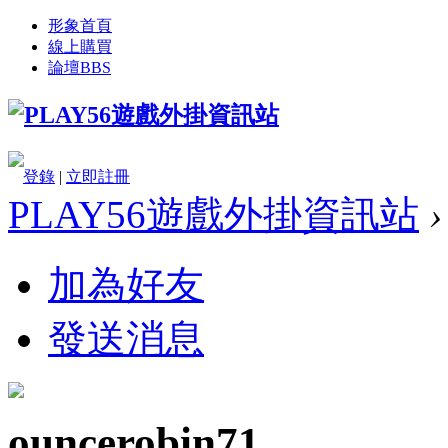
形象首頁
線上購買
論壇
BBS
登錄
|
立即註冊
PLAY56遊戲外掛資訊站
›
加為好友
發送消息
ouncerobin71