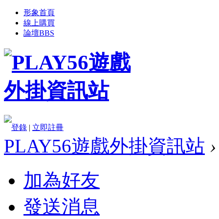
形象首頁
線上購買
論壇
BBS
登錄
|
立即註冊
PLAY56遊戲外掛資訊站
›
加為好友
發送消息