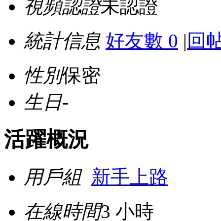
視頻認證
未認證
統計信息
好友數 0
|
回帖
性別
保密
生日
-
活躍概況
用戶組
新手上路
在線時間
3 小時