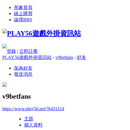
形象首頁
線上購買
論壇
BBS
登錄
|
立即註冊
PLAY56遊戲外掛資訊站
›
v9betfans
›
好友
加為好友
發送消息
v9betfans
https://www.play56.net/?6431124
主題
個人資料