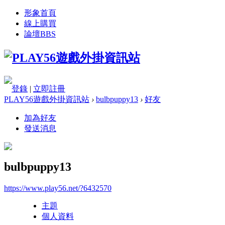
形象首頁
線上購買
論壇
BBS
登錄
|
立即註冊
PLAY56遊戲外掛資訊站
›
bulbpuppy13
›
好友
加為好友
發送消息
bulbpuppy13
https://www.play56.net/?6432570
主題
個人資料