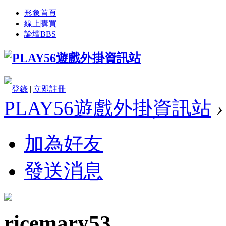
形象首頁
線上購買
論壇
BBS
登錄
|
立即註冊
PLAY56遊戲外掛資訊站
›
加為好友
發送消息
ricemary53