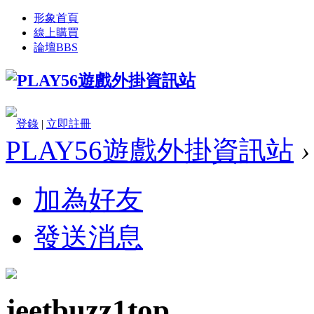
形象首頁
線上購買
論壇
BBS
登錄
|
立即註冊
PLAY56遊戲外掛資訊站
›
加為好友
發送消息
jeetbuzz1top