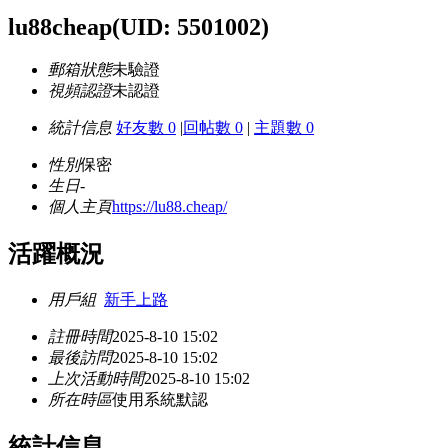
lu88cheap
(UID: 5501002)
郵箱狀態
未驗證
視頻認證
未認證
統計信息
好友數 0
|
回帖數 0
|
主題數 0
性別
保密
生日
-
個人主頁
https://lu88.cheap/
活躍概況
用戶組
新手上路
註冊時間
2025-8-10 15:02
最後訪問
2025-8-10 15:02
上次活動時間
2025-8-10 15:02
所在時區
使用系統默認
統計信息