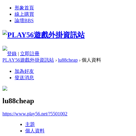
形象首頁
線上購買
論壇
BBS
登錄
|
立即註冊
PLAY56遊戲外掛資訊站
›
lu88cheap
›
個人資料
加為好友
發送消息
lu88cheap
https://www.play56.net/?5501002
主題
個人資料