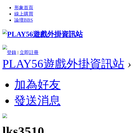
形象首頁
線上購買
論壇
BBS
登錄
|
立即註冊
PLAY56遊戲外掛資訊站
›
加為好友
發送消息
lks3510