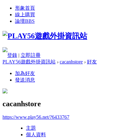
形象首頁
線上購買
論壇
BBS
登錄
|
立即註冊
PLAY56遊戲外掛資訊站
›
cacanhstore
›
好友
加為好友
發送消息
cacanhstore
https://www.play56.net/?6433767
主題
個人資料