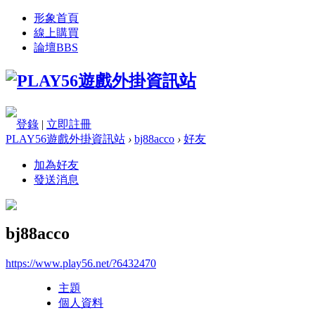
形象首頁
線上購買
論壇
BBS
登錄
|
立即註冊
PLAY56遊戲外掛資訊站
›
bj88acco
›
好友
加為好友
發送消息
bj88acco
https://www.play56.net/?6432470
主題
個人資料