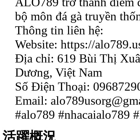
ALO789 trở thành điểm 
bộ môn đá gà truyền thốn
Thông tin liên hệ:
Website: https://alo789.u
Địa chỉ: 619 Bùi Thị Xuâ
Dương, Việt Nam
Số Điện Thoại: 0968729
Email:
alo789usorg@gma
#alo789 #nhacaialo789 #
活躍概況