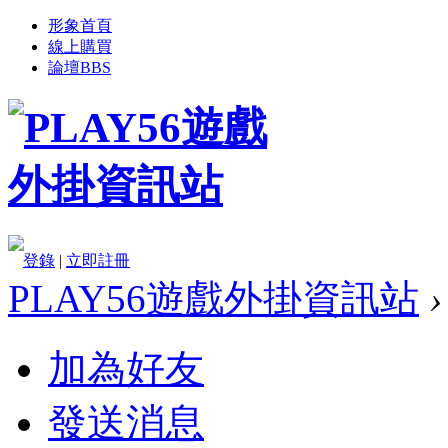
形象首頁
線上購買
論壇
BBS
登錄
|
立即註冊
PLAY56遊戲外掛資訊站
›
加為好友
發送消息