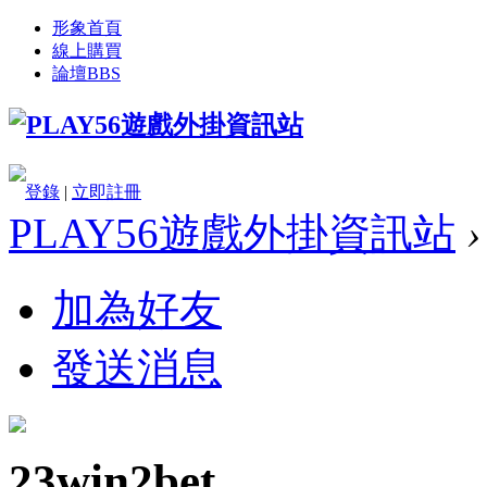
形象首頁
線上購買
論壇
BBS
登錄
|
立即註冊
PLAY56遊戲外掛資訊站
›
加為好友
發送消息
23win2bet