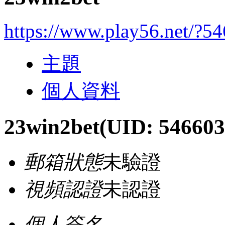
https://www.play56.net/?5
主題
個人資料
23win2bet
(UID: 546603
郵箱狀態
未驗證
視頻認證
未認證
個人簽名