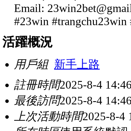
Email:
23win2bet@gmai
#23win #trangchu23win 
活躍概況
用戶組
新手上路
註冊時間
2025-8-4 14:4
最後訪問
2025-8-4 14:4
上次活動時間
2025-8-4 