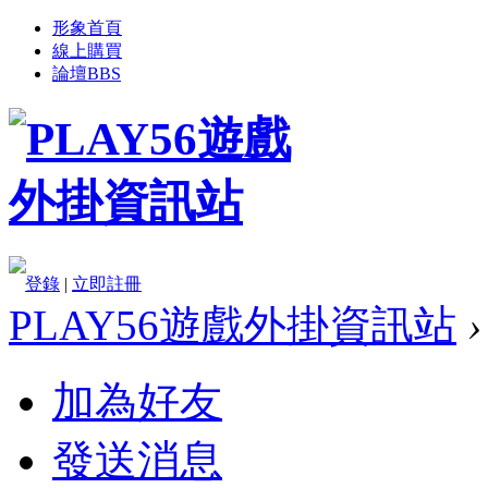
形象首頁
線上購買
論壇
BBS
登錄
|
立即註冊
PLAY56遊戲外掛資訊站
›
加為好友
發送消息