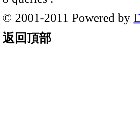
© 2001-2011 Powered by
D
返回頂部