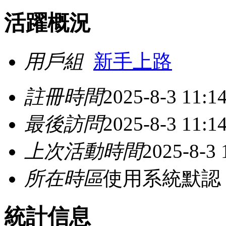
活躍概況
用戶組
新手上路
註冊時間
2025-8-3 11:1
最後訪問
2025-8-3 11:1
上次活動時間
2025-8-3 
所在時區
使用系統默認
統計信息