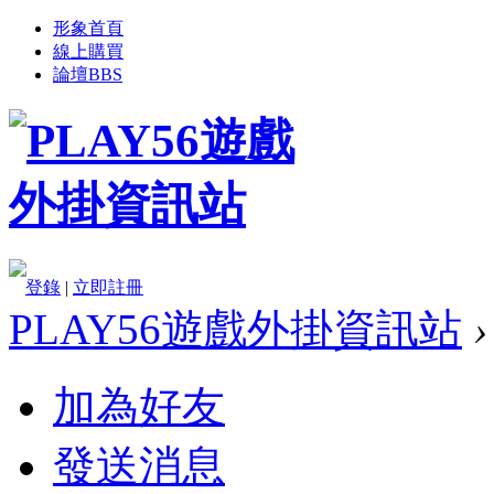
形象首頁
線上購買
論壇
BBS
登錄
|
立即註冊
PLAY56遊戲外掛資訊站
›
加為好友
發送消息