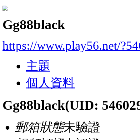
Gg88black
https://www.play56.net/?5
主題
個人資料
Gg88black
(UID: 54602
郵箱狀態
未驗證