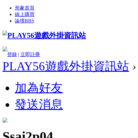
形象首頁
線上購買
論壇
BBS
登錄
|
立即註冊
PLAY56遊戲外掛資訊站
›
加為好友
發送消息
Ssai2p04