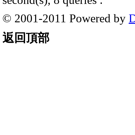
© 2001-2011 Powered by
D
返回頂部