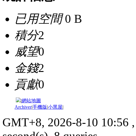
已用空間
0 B
積分
2
威望
0
金錢
2
貢獻
0
|
網站地圖
Archiver
|
手機版
|
小黑屋
|
GMT+8, 2026-8-10 10:56
,
second(s), 8 queries .