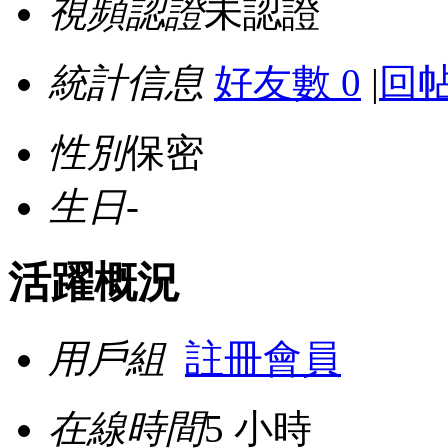
視頻認證
未認證
統計信息
好友數 0
|
回帖
性別
保密
生日
-
活躍概況
用戶組
註冊會員
在線時間
5 小時