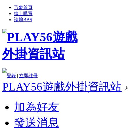
形象首頁
線上購買
論壇
BBS
登錄
|
立即註冊
PLAY56遊戲外掛資訊站
›
加為好友
發送消息