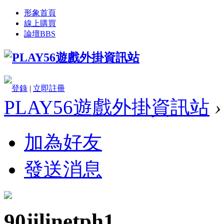
形象首頁
線上購買
論壇
BBS
登錄
|
立即註冊
PLAY56遊戲外掛資訊站
›
加為好友
發送消息
90jilinetph1