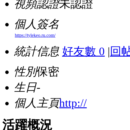
視頻認證
未認證
個人簽名
https://tylekeo.ru.com/
統計信息
好友數 0
|
回帖
性別
保密
生日
-
個人主頁
http://
活躍概況