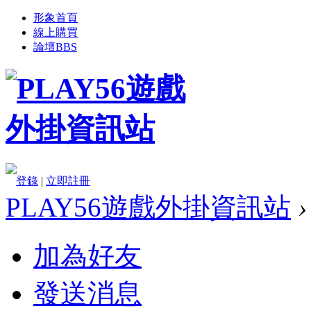
形象首頁
線上購買
論壇
BBS
登錄
|
立即註冊
PLAY56遊戲外掛資訊站
›
加為好友
發送消息