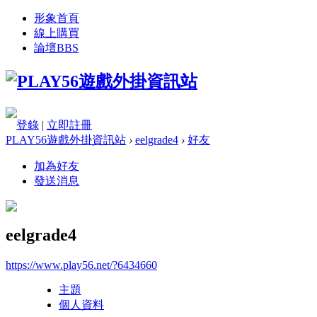
形象首頁
線上購買
論壇
BBS
登錄
|
立即註冊
PLAY56遊戲外掛資訊站
›
eelgrade4
›
好友
加為好友
發送消息
eelgrade4
https://www.play56.net/?6434660
主題
個人資料