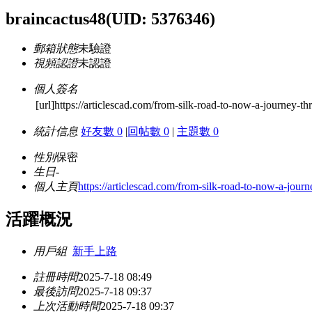
braincactus48
(UID: 5376346)
郵箱狀態
未驗證
視頻認證
未認證
個人簽名
[url]https://articlescad.com/from-silk-road-to-now-a-journey-t
統計信息
好友數 0
|
回帖數 0
|
主題數 0
性別
保密
生日
-
個人主頁
https://articlescad.com/from-silk-road-to-now-a-jou
活躍概況
用戶組
新手上路
註冊時間
2025-7-18 08:49
最後訪問
2025-7-18 09:37
上次活動時間
2025-7-18 09:37