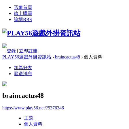
形象首頁
線上購買
論壇
BBS
登錄
|
立即註冊
PLAY56遊戲外掛資訊站
›
braincactus48
›
個人資料
加為好友
發送消息
braincactus48
https://www.play56.net/?5376346
主題
個人資料