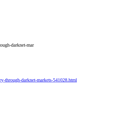
hrough-darknet-mar
rney-through-darknet-markets-541028.html