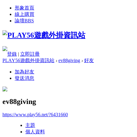
形象首頁
線上購買
論壇
BBS
登錄
|
立即註冊
PLAY56遊戲外掛資訊站
›
ev88giving
›
好友
加為好友
發送消息
ev88giving
https://www.play56.net/?6431660
主題
個人資料