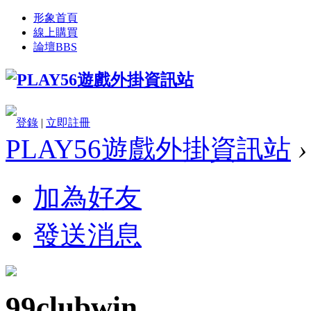
形象首頁
線上購買
論壇
BBS
登錄
|
立即註冊
PLAY56遊戲外掛資訊站
›
加為好友
發送消息
99clubwin