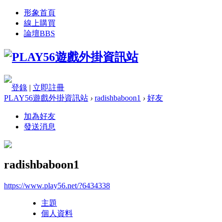
形象首頁
線上購買
論壇
BBS
登錄
|
立即註冊
PLAY56遊戲外掛資訊站
›
radishbaboon1
›
好友
加為好友
發送消息
radishbaboon1
https://www.play56.net/?6434338
主題
個人資料