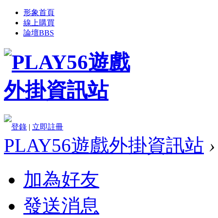
形象首頁
線上購買
論壇
BBS
登錄
|
立即註冊
PLAY56遊戲外掛資訊站
›
加為好友
發送消息