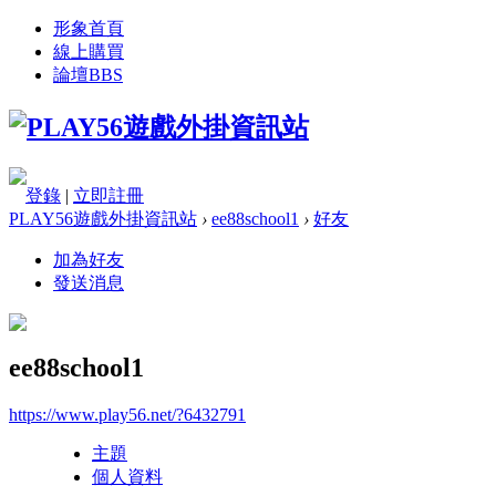
形象首頁
線上購買
論壇
BBS
登錄
|
立即註冊
PLAY56遊戲外掛資訊站
›
ee88school1
›
好友
加為好友
發送消息
ee88school1
https://www.play56.net/?6432791
主題
個人資料