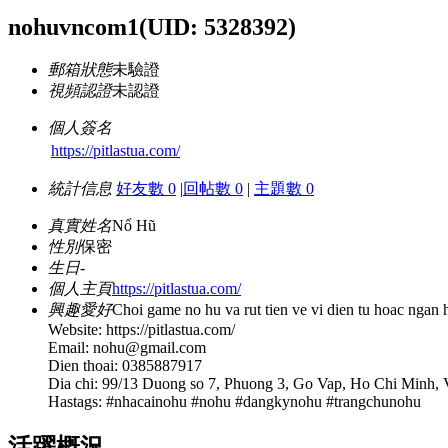
nohuvncom1
(UID: 5328392)
郵箱狀態
未驗證
視頻認證
未認證
個人簽名
https://pitlastua.com/
統計信息
好友數 0
|
回帖數 0
|
主題數 0
真實姓名
Nổ Hũ
性別
保密
生日
-
個人主頁
https://pitlastua.com/
興趣愛好
Choi game no hu va rut tien ve vi dien tu hoac ngan 
Website: https://pitlastua.com/
Email:
nohu@gmail.com
Dien thoai: 0385887917
Dia chi: 99/13 Duong so 7, Phuong 3, Go Vap, Ho Chi Minh,
Hastags: #nhacainohu #nohu #dangkynohu #trangchunohu
活躍概況