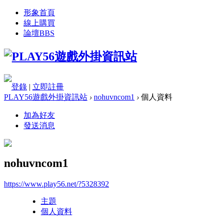
形象首頁
線上購買
論壇
BBS
登錄
|
立即註冊
PLAY56遊戲外掛資訊站
›
nohuvncom1
›
個人資料
加為好友
發送消息
nohuvncom1
https://www.play56.net/?5328392
主題
個人資料