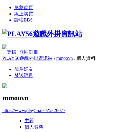
形象首頁
線上購買
論壇
BBS
登錄
|
立即註冊
PLAY56遊戲外掛資訊站
›
mmoovn
›
個人資料
加為好友
發送消息
mmoovn
https://www.play56.net/?5326077
主題
個人資料