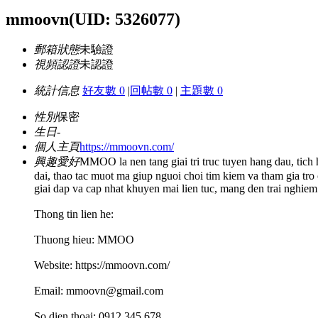
mmoovn
(UID: 5326077)
郵箱狀態
未驗證
視頻認證
未認證
統計信息
好友數 0
|
回帖數 0
|
主題數 0
性別
保密
生日
-
個人主頁
https://mmoovn.com/
興趣愛好
MMOO la nen tang giai tri truc tuyen hang dau, tich 
dai, thao tac muot ma giup nguoi choi tim kiem va tham gia tr
giai dap va cap nhat khuyen mai lien tuc, mang den trai nghiem 
Thong tin lien he:
Thuong hieu: MMOO
Website: https://mmoovn.com/
Email:
mmoovn@gmail.com
So dien thoai: 0912 345 678