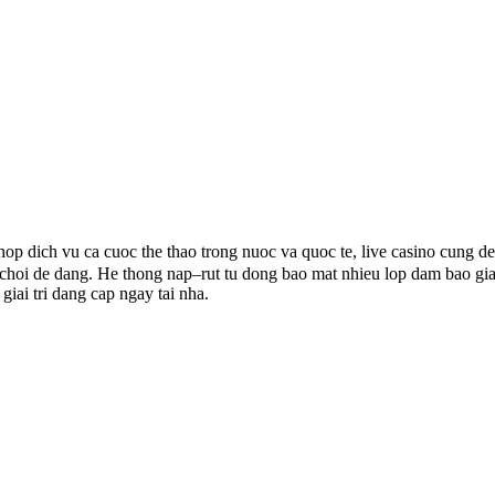
hop dich vu ca cuoc the thao trong nuoc va quoc te, live casino cung de
o choi de dang. He thong nap–rut tu dong bao mat nhieu lop dam bao gia
giai tri dang cap ngay tai nha.