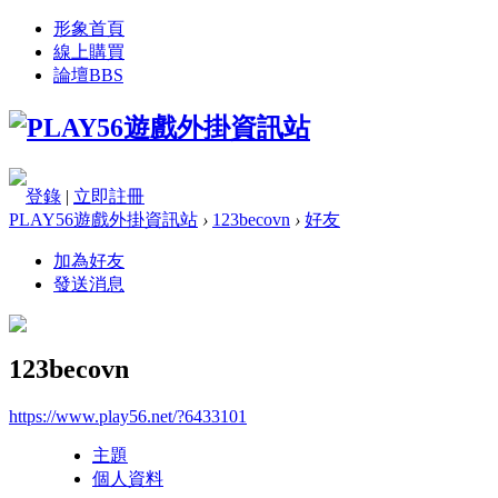
形象首頁
線上購買
論壇
BBS
登錄
|
立即註冊
PLAY56遊戲外掛資訊站
›
123becovn
›
好友
加為好友
發送消息
123becovn
https://www.play56.net/?6433101
主題
個人資料