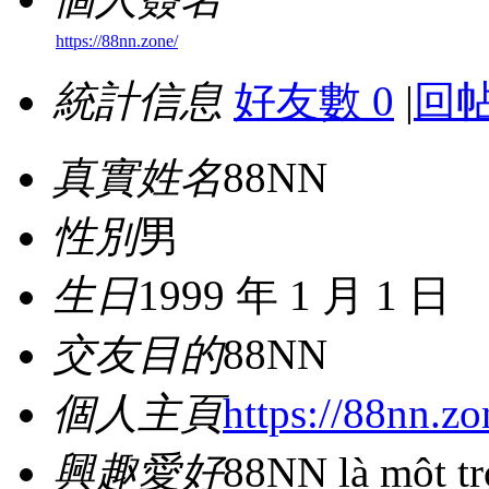
https://88nn.zone/
統計信息
好友數 0
|
回帖
真實姓名
88NN
性別
男
生日
1999 年 1 月 1 日
交友目的
88NN
個人主頁
https://88nn.zo
興趣愛好
88NN là một tr