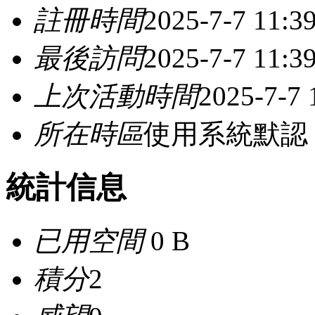
註冊時間
2025-7-7 11:3
最後訪問
2025-7-7 11:3
上次活動時間
2025-7-7 
所在時區
使用系統默認
統計信息
已用空間
0 B
積分
2