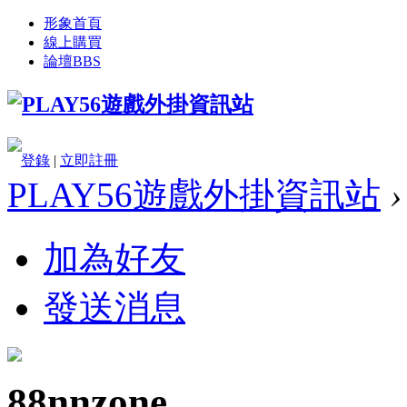
形象首頁
線上購買
論壇
BBS
登錄
|
立即註冊
PLAY56遊戲外掛資訊站
›
加為好友
發送消息
88nnzone