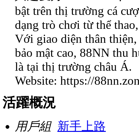
bật trên thị trường cá cư
dạng trò chơi từ thể thao
Với giao diện thân thiện,
bảo mật cao, 88NN thu hú
là tại thị trường châu Á.
Website: https://88nn.zon
活躍概況
用戶組
新手上路