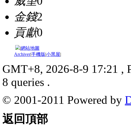
威望
0
金錢
2
貢獻
0
|
網站地圖
Archiver
|
手機版
|
小黑屋
|
GMT+8, 2026-8-9 17:21
, 
8 queries .
© 2001-2011 Powered by
D
返回頂部